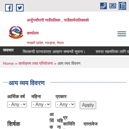
Skip to main content
अर्जुनचौपारी गाउँपालिका , गाउँकार्यपालिकाको
कार्यालय
गण्डकी प्रदेश, स्याङ्जा, नेपाल
समाचार
सिलबन्दी दरभाउपत्र आव्हान सम्बन्धी सूचना।
सरुवा सहमतिका लागि दरखास्त 
You are here
Home
»
कार्यक्रम तथा परियोजना
» आय व्यय विवरण
आय व्यय विवरण
आर्थिक वर्ष
महिना
प्रकार
आ
प्र
र्थि
महि
शिर्षक
का
मिति
दस्तावेज
क
ना