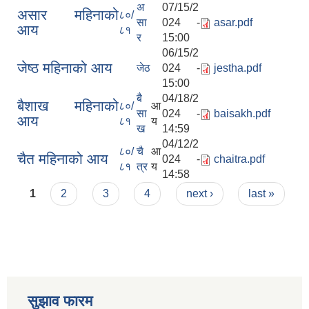
अ
07/15/2
असार महिनाको
८०/
सा
024 -
asar.pdf
आय
८१
र
15:00
06/15/2
जेष्ठ महिनाको आय
जेठ
024 -
jestha.pdf
15:00
बै
04/18/2
बैशाख महिनाको
८०/
आ
सा
024 -
baisakh.pdf
आय
८१
य
ख
14:59
04/12/2
८०/
चै
आ
चैत महिनाको आय
024 -
chaitra.pdf
८१
त्र
य
14:58
Pages
1
2
3
4
next ›
last »
सुझाव फारम