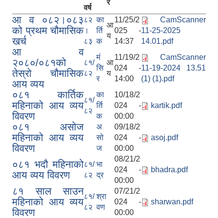
र
वर्ष
आ व ०८२।०८३
८२
का
11/25/2
CamScanner
आ
को प्रथम चौमासिक
।
र्ति
025 -
11-25-2025
य
खर्च
८३
क
14:37
14.01.pdf
आ व
मं
11/19/2
CamScanner
२०८०/०८१को
८१/
आ
सि
024 -
11-19-2024 13.51
तेस्रो चौमासिक
८२
य
र
14:00
(1) (1).pdf
आय व्यय
०८१ कार्तिक
का
10/18/2
८१/
महिनाको आय व्यय
र्ति
024 -
kartik.pdf
८२
विवरण
क
00:00
०८१ असोज
अ
09/18/2
महिनाको आय व्यय
सो
024 -
asoj.pdf
विवरण
ज
00:00
08/21/2
०८१ भदौ महिनाको
८१/
भा
024 -
bhadra.pdf
आय व्यय विवरण
८२
द्र
00:00
८१ साल साउन
07/21/2
८१/
श्रा
महिनाको आय व्यय
024 -
sharwan.pdf
८२
वण
विवरण
00:00