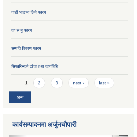
गाडी भाडामा लिने फारम
का स मु फारम
सम्पति विवरण फारम
सिफारिसको ढाँचा तथा कार्यबिधि
Pages
1
2
3
next ›
last »
अन्य
कार्यसम्पादनमा अर्जुनचौपारी