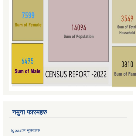
नमुना फारमहरु
lgpasका सूचकहरु