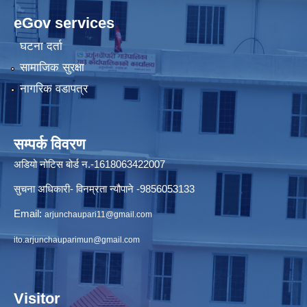
eGov services
घटना दर्ता
सामाजिक सुरक्षा
नागरिक वडापत्र
सम्पर्क विवरण
अडियो नोटिस बोर्ड न.-1618063422007
सुचना अधिकारी- विनम्रता न्यौपाने -9856053133
Email:
arjunchaupari11@gmail.com
ito.arjunchauparimun@gmail.com
Visitor