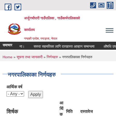
Skip to main content
अर्जुनचौपारी गाउँपालिका , गाउँकार्यपालिकाको
कार्यालय
गण्डकी प्रदेश, स्याङ्जा, नेपाल
समाचार
्बन्धी सूचना।
सरुवा सहमतिका लागि दरखास्त आव्हान सम्बन्धमा
औषधि उपचार खर
You are here
Home
»
सूचना तथा जानकारी
»
निर्णयहरु
» नगरपालिकाका निर्णयहरु
नगरपालिकाका निर्णयहरु
आर्थिक वर्ष
आ
र्थि
शिर्षक
मिति
दस्तावेज
क