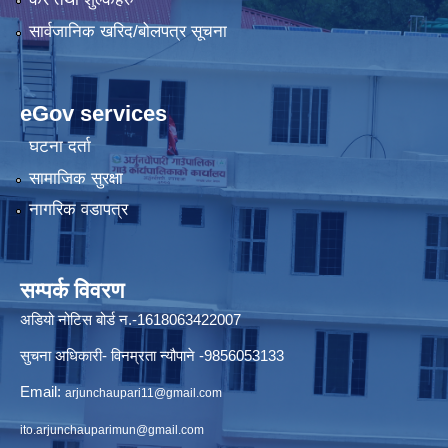
सार्वजानिक खरिद/बोलपत्र सूचना
eGov services
घटना दर्ता
सामाजिक सुरक्षा
नागरिक वडापत्र
सम्पर्क विवरण
अडियो नोटिस बोर्ड न.-1618063422007
सुचना अधिकारी- विनम्रता न्यौपाने -9856053133
Email:
arjunchaupari11@gmail.com
ito.arjunchauparimun@gmail.com