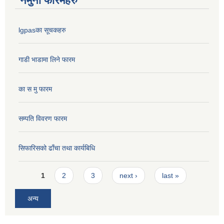
नमुना फारमहरु
lgpasका सूचकहरु
गाडी भाडामा लिने फारम
का स मु फारम
सम्पति विवरण फारम
सिफारिसको ढाँचा तथा कार्यबिधि
Pages
1
2
3
next ›
last »
अन्य