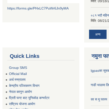
मिति:
09/18/
https://forms.gle/PHxLC7PuWr6Jn9yMA
०८१ भदौ महिन
मिति:
08/21/
अन्य
Quick Links
नमुना फा
Group SMS
lgpasका सूच
Official Mail
अर्थ मन्त्रालय
गाडी भाडामा ल
केन्द्रीय पञ्जिकरण विभाग
नेपाल कानुन आयोग
प्रिती फन्ट बाट युनिकोड कन्भर्रटर
का स मु फारम
राष्ट्रिय योजना आयोग