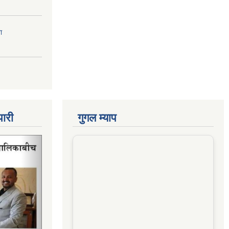
ा
पारी
गुगल म्याप