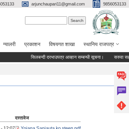
6053133
arjunchaupari11@gmail.com
9856053133
Search form
Search
ग्यालरी
प्रकाशन
विषयगत शाखा
स्थानिय राजपत्र
सिलबन्दी दरभाउपत्र आव्हान सम्बन्धी सूचना।
सरुवा सहमतिक
दस्तावेज
 - 12:07
Yojana Sanjauta ko steep.pdf