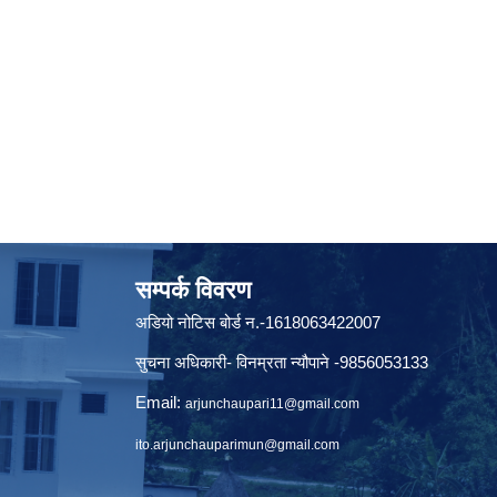
सम्पर्क विवरण
अडियो नोटिस बोर्ड न.-1618063422007
सुचना अधिकारी- विनम्रता न्यौपाने -9856053133
Email:
arjunchaupari11@gmail.com
ito.arjunchauparimun@gmail.com