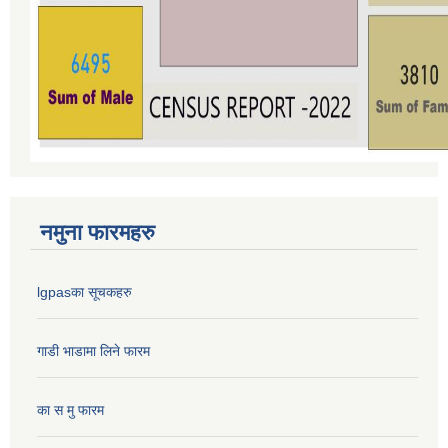
नमुना फारमहरु
lgpasका सूचकहरु
गाडी भाडामा लिने फारम
का स मु फारम