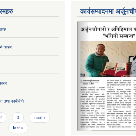
रमहरु
कार्यसम्पादनमा अर्जुनचौ
कहरु
िने फारम
फारम
ा तथा कार्यबिधि
2
3
next ›
last »