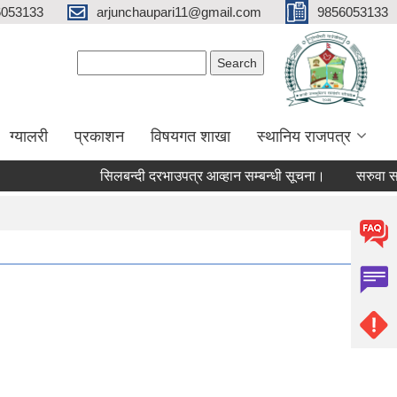
6053133
arjunchaupari11@gmail.com
9856053133
Search form
Search
ग्यालरी
प्रकाशन
विषयगत शाखा
स्थानिय राजपत्र
सिलबन्दी दरभाउपत्र आव्हान सम्बन्धी सूचना।
सरुवा सहमतिक