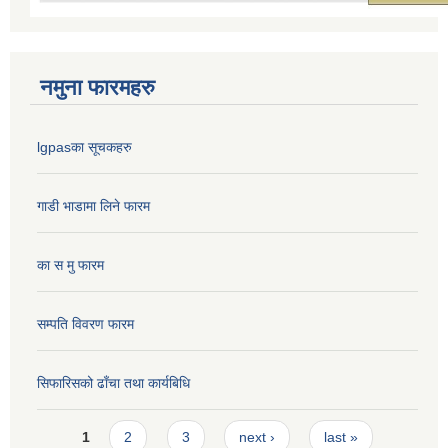
नमुना फारमहरु
lgpasका सूचकहरु
गाडी भाडामा लिने फारम
का स मु फारम
सम्पति विवरण फारम
सिफारिसको ढाँचा तथा कार्यबिधि
Pages
1
2
3
next ›
last »