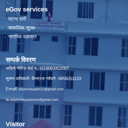
eGov services
घटना दर्ता
सामाजिक सुरक्षा
नागरिक वडापत्र
सम्पर्क विवरण
अडियो नोटिस बोर्ड न.-1618063422007
सुचना अधिकारी- विनम्रता न्यौपाने -9856053133
Email:
arjunchaupari11@gmail.com
ito.arjunchauparimun@gmail.com
Visitor