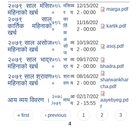
२०७९ साल मंसिर
७९/८
मंसि
व्य
12/15/202
marga.pdf
महिनाको खर्च
०
र
य
2 - 00:00
२०७९ साल
का
७९/८
11/16/202
कार्तिक महिनाको
र्ति
kartik.pdf
०
2 - 00:00
खर्च
क
अ
२०७९ साल असोज
७९/८
व्य
10/19/202
सो
asoj.pdf
महिनाको खर्च
०
य
2 - 00:00
ज
२०७९ साल भाद्र
७९/८
भा
व्य
09/17/202
महिनाको खर्च
०
द्र
य
2 - 00:00
bhadra.pdf
२०७९ साल श्रावण
७९/८
श्रा
व्य
08/16/202
sharwankhar
महिनाको खर्च
०
वण
य
2 - 00:00
cha.pdf
२०७८
आ
02/17/202
आय व्यय विवरण ।
माघ
aayebyeg.pd
/०७९
य
2 - 15:55
f
Pages
« first
‹ previous
1
2
3
4