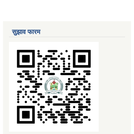
सुझाव फारम