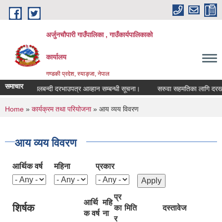
Skip to main content
अर्जुनचौपारी गाउँपालिका , गाउँकार्यपालिकाको
कार्यालय
गण्डकी प्रदेश, स्याङ्जा, नेपाल
समाचार
सिलबन्दी दरभाउपत्र आव्हान सम्बन्धी सूचना।
सरुवा सहमतिका लागि दरखास्त आ
You are here
Home
»
कार्यक्रम तथा परियोजना
» आय व्यय विवरण
आय व्यय विवरण
आर्थिक वर्ष
महिना
प्रकार
प्र
आर्थि
महि
शिर्षक
का
मिति
दस्तावेज
क वर्ष
ना
र