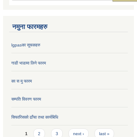
नमुना फारमहरु
lgpasका सूचकहरु
गाडी भाडामा लिने फारम
का स मु फारम
सम्पति विवरण फारम
सिफारिसको ढाँचा तथा कार्यबिधि
Pages
1
2
3
next ›
last »