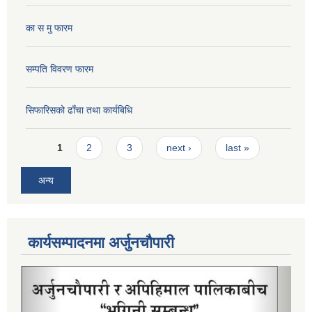
का स मु फारम
सम्पति विवरण फारम
सिफारिसको ढाँचा तथा कार्यबिधि
Pages
1
2
3
next ›
last »
अन्य
कार्यसम्पादनमा अर्जुनचौपारी