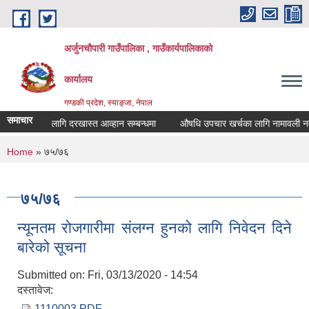
Skip to main content
अर्जुनचौपारी गाउँपालिका , गाउँकार्यपालिकाको
कार्यालय
गण्डकी प्रदेश, स्याङ्जा, नेपाल
समाचार
हमतिका लागि दरखास्त आव्हान सम्बन्धमा
औषधि उपचार खर्चका लागि नामावली नवीकरण 
You are here
Home
» ७५/७६
७५/७६
न्यूनतम रोजगारीमा संलग्न हुनको लागि निवेदन दिने
बारेको सूचना
Submitted on:
Fri, 03/13/2020 - 14:54
दस्तावेज:
1110003.PDF