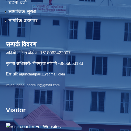
घटना दर्ता
सामाजिक सुरक्षा
नागरिक वडापत्र
सम्पर्क विवरण
अडियो नोटिस बोर्ड न.-1618063422007
सुचना अधिकारी- विनम्रता न्यौपाने -9856053133
Email:
arjunchaupari11@gmail.com
ito.arjunchauparimun@gmail.com
Visitor