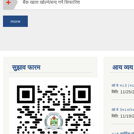
बैंक खाता खोल्ने/बन्द गर्ने सिफारिश
more
सुझाव फारम
आय व्यय
आ व ०८२।०८३ 
मिति:
11/25/
आ व २०८०/०८१
मिति:
11/19/
०८१ कार्तिक 