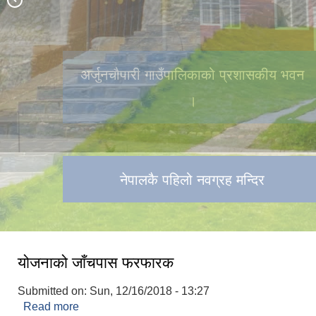
अर्जुनचौपारी गाउँपालिकाको प्रशासकीय भवन
अर्जुनचौपारी गाउँपालिकामा निर्मित गड्यौली
खोला बोटानिकल पार्क।
।
नेपालकै पहिलो नवग्रह मन्दिर
योजनाको जाँचपास फरफारक
Submitted on:
Sun, 12/16/2018 - 13:27
Read more
about योजनाको जाँचपास फरफारक