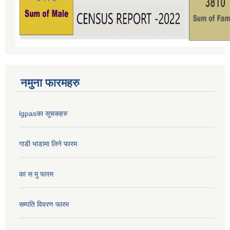
नमुना फारमहरु
lgpasका सूचकहरु
गाडी भाडामा लिने फारम
का स मु फारम
सम्पति विवरण फारम