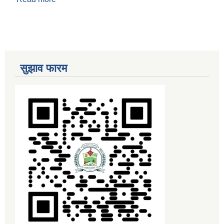
सुझाव फारम