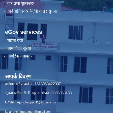
कर तथा शुल्कहरु
सार्वजानिक खरिद/बोलपत्र सूचना
eGov services
घटना दर्ता
सामाजिक सुरक्षा
नागरिक वडापत्र
सम्पर्क विवरण
अडियो नोटिस बोर्ड न.-1618063422007
सुचना अधिकारी- विनम्रता न्यौपाने -9856053133
Email:
arjunchaupari11@gmail.com
ito.arjunchauparimun@gmail.com