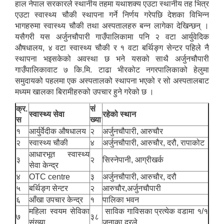
हाल नेपाल सरकारले स्थानीय तहमा यथाशक्य एउटा स्थानीय तह भित्र
एउटा स्वास्थ्य चौकी स्थापना गर्ने निर्णय गरेपछि देशका विभिन्न
भागहरुमा स्वास्थ्य चौकी तथा अस्पतालहरु बन्न लागेका देखिन्छन् ।
यसैगरी यस अर्जुनचौपारी गाउँपालिकामा पनि २ वटा आर्युवेदिक
औषधालय, ४ वटा स्वास्थ्य चौकी र १ वटा बर्थिङ्ग सेन्टर पहिले नै
स्थापना भइसकेको अवस्था छ भने यसको साथै अर्जुनचौपारी
गाउँपालिकावाट ७ कि.मि. टाढा भीरकोट नगरपालिकाको हेलुमा
समुदायको पहलमा एक अस्पतालको स्थापना भएको र सो अस्पतालबाट
मध्यम खालका बिरामीहरुको उपचार हुने गरेको छ ।
क्र.
सं
स्वास्थ्य सेवा
रहेको स्थान
स
ख्या
१
आर्युर्वेदीक औषधालय
२
अर्जुनचौपारी, आरुचौर
२
स्वास्थ्य चौकी
४
अर्जुनचौपारी, आरुचौर, दरौ, रापाकोट
आधारभूत स्वास्थ्य
३
२
सिस्नेपानी, आग्रीखर्क
सेवा केन्द्र
४
OTC centre
३
अर्जुनचौपारी, आरुचौर, दरौ
५
बर्थिङ्ग सेन्टर
२
आरुचौर,अर्जुनचौपारी
६
आँखा उपचार केन्द्र
१
पालिका भवन
महिला स्वयम सेविका
साविक गाविसका प्रत्येक वडामा १/१
७
३८
संख्या
जनाका दरले