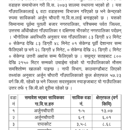
वडाहरु समायोजन गरी वि.स. २०७३ सालमा स्थापना भएको हो । यस
गाँउपालिकालाई ६ वटा वडाहरुमा विभाजन गरिएको छ भने केन्द्रको
रुपमा साविकको अर्जुन चौपारी गा.वि.स.लाई बनाइएको छ । यसको
सिमानामा पूर्वमा पुतली बजार नगरपालिका, पश्चिममा पर्वत जिल्ला,
उत्तरमा आँधीखोला गाँउपालिका र दक्षिणमा भीरकोट नगरपालिका पर्दछन्
। भौगोलिक अवस्थिति अनुसार यस गाँउपालिका ८३ डिग्री ४२ मिनेट
० सेकेण्ड देखि ८३ डिग्री ४८ मिनेट ०१ सेकेण्ड पूर्वी देशान्तर सम्म
फैलिएको छ भने २८ डिग्री ४ मिनेट, ० सेकेण्ड देखि २८ डिग्री ८ मिनेट
० सेकेण्ड उत्तरी अक्षांस सम्म फैलिएको छ । समून्द्र सतहबाट ८००
देखि २१५० मिटर सम्मको उचाईमा रहेको यो गाउँपालिकाको मौसम
समशितोष्ण खालको पाइन्छ । नापी विभाग, काठमाण्डौबाट लिएको
तथ्यांक अनुसार अर्जुन चौपारी गाँउपालिकाको कुल क्षेत्रफल ५७.२३
वर्ग कि.मी. रहेको छ भने जिल्ला सदरमुकाम स्याङ्जाबाट यो गाउँपालिका
उत्तर तर्फ ९ कि.मी.को दूरीमा रहेको छ ।
वडा
समावेश भएका साविकका
साविक वडा
क्षेत्रफल (वर्ग
नं
गा.वि.स.हरु
नं.
किमि)
१
अर्जुनचौपारी
१-५
१३.०७
२
अर्जुनचौपारी
६-९
६.०१
३
रापाकोट
३,५-८
८.६८