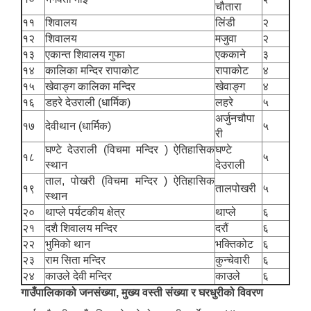
चौतारा
११
शिवालय
लिंडी
२
१२
शिवालय
मजुवा
२
१३
एकान्त शिवालय गुफा
एककाने
३
१४
कालिका मन्दिर रापाकोट
रापाकोट
४
१५
खेवाङ्ग कालिका मन्दिर
खेवाङ्ग
४
१६
डहरे देउराली (धार्मिक)
लहरे
५
अर्जुनचौपा
१७
देवीथान (धार्मिक)
५
री
घण्टे देउराली (विचमा मन्दिर ) ऐतिहासिक
घण्टे
१८
५
स्थान
देउराली
ताल, पोखरी (विचमा मन्दिर ) ऐतिहासिक
१९
तालपोखरी
५
स्थान
२०
थाप्ले पर्यटकीय क्षेत्र
थाप्ले
६
२१
दशै शिवालय मन्दिर
दरौं
६
२२
भुमिको थान
भक्तिकोट
६
२३
राम सिता मन्दिर
कुन्चेवारी
६
२४
काउले देवी मन्दिर
काउले
६
गाउँपालिकाको जनसंख्या, मुख्य वस्ती संख्या र घरधुरीको विवरण