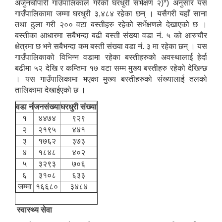
अर्जुनचौपारी गाउँपालिकाले गरेको घरधुरी सर्भेक्षण २)*) अनुसार यस
गाउँपालिकामा जम्मा घरधुरी ३,४८४ रहेका छन् । यसैगरी यहाँ साना
तथा ठुला गरी २०० वटा बस्तीहरु रहेको सर्भेक्षणले देखाएको छ ।
बस्तीका आधारमा सबैभन्दा बढी बस्ती संख्या वडा नं. ५ को आरुचौर
क्षेत्रमा छ भने सबैभन्दा कम बस्ती संख्या वडा नं. ३ मा रहेका छन् । यस
गाउँपालिकाको विभिन्न वडामा रहेका बस्तीहरुको अवस्थालाई हेर्दा
बढीमा ५२ देखि र कम्तिमा १७ वटा सम्म मुख्य बस्तीहरु रहेको देखिन्छ
। यस गाउँपालिकामा भएका मुख्य बस्तीहरुको संख्यालाई तलको
तालिकामा देखाईएको छ ।
वडा नं
जनसंख्या
घरधुरी संख्या
१
४४७४
९२९
२
२१९५
४४१
३
१७६२
३७३
४
१८४८
४०२
५
३२९३
७०६
६
३१०८
६३३
जम्मा
१६६८०
३४८४
स्वास्थ्य सेवा