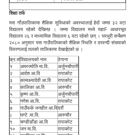
शिक्षा तर्फ
यस गाँउपालिकामा शैक्षिक सुविधाको अवस्थालाई हेर्दा जम्मा ३२ वटा
विद्यालय रहेको देखिन्छ । जम्मा विद्यालय मध्ये यहाF आधारभूत
विद्यालय २६ र माध्यामिक विद्यालय ६ वटा रहेको छन् । घरधुरी सर्भेक्षण
२०८० अनुसार यस गाउँपालिकाको शैक्षिक स्थिति र दरवन्दी संख्याको
विवरणलाई तलको तालिकामा देखाईएको छ ।
क्र.सं
विद्यालयको नाम
ठेगाना
१
अमरज्योति मा.वि.
अर्जुनचौपारी
२
आर्दश आ.वि
रापाकोट
३
कामाक्ष्यादेवी आ.वि
रापाकोट
४
कालिका आ.वि
आरुचौर
५
कृष्ण आ.वि.
अर्जुनचौपारी
६
गणेश आ.वि.
रापाकोट
७
गाउँफर्क जनहीत आ.वि
दरौं
८
घण्टे .मा.वि.
आरुचौर
९
चण्डीडाँडा आ.वि
रापाकोट
१०
जन मा.वि.
रापाकोट