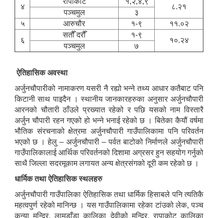
रापाकोट
१,२,४,९
४
८.२१
पञ्चमुल
३
५
आरुचौर
१-९
११.०२
सतौँ दरौँ
१-९
६
१०.२४
पञ्चमुल
७
ऐतिहासिक अवस्था
अर्जुनचौपारीको नामाकरण यसरी नै रह्यो भन्ने तथ्य आधार कतैबाट पनि
किटानी साथ पाइदैन । स्थानीय जानकारहरुका अनुसार अर्जुनचौपारी
आरनको चौतारी ठाँउले प्रख्यात रहेको र पछि यसको नाम विस्तारै
अर्जुन चौपारी रहन गएको हो भन्ने भनाई रहेको छ । बितेका कैयौं वर्षमा
भौतिक संरचनाको क्षेत्रमा अर्जुनचौपारी गाउँपालिकामा पनि परिवर्तन
भएको छ । हेलु – अर्जुनचौपारी – पर्वत बाटोको निर्माणले अर्जुनचौपारी
गाउँपालिकालाई आर्थिक परिवर्तनको दिशामा अग्रसर हुन सहयोग गर्नुको
साथै जिल्ला सदरमूकाम लगायत अन्य क्षेत्रसंगको दूरी कम रहेको छ ।
धार्मिक तथा ऐतिहासिक स्थलहरु
अर्जुनचौपारी गाउँपालिका ऐतिहासिक तथा धार्मिक हिसाबले पनि त्यतिकै
महत्वपुर्ण रहेको मानिन्छ । यस गाउँपालिकामा रहेका टांउको लेक, पञ्च
कन्या मन्दिर, लामडाँडा कालिका देवीको मन्दिर, रापाकोट कालिका