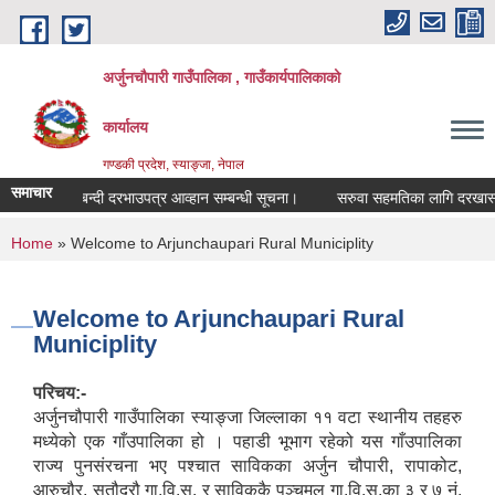
Skip to main content
अर्जुनचौपारी गाउँपालिका , गाउँकार्यपालिकाको
कार्यालय
गण्डकी प्रदेश, स्याङ्जा, नेपाल
समाचार
सिलबन्दी दरभाउपत्र आव्हान सम्बन्धी सूचना।
सरुवा सहमतिका लागि दरखास्त आव्हान
You are here
Home
» Welcome to Arjunchaupari Rural Municiplity
Welcome to Arjunchaupari Rural
Municiplity
परिचय:-
अर्जुनचौपारी गाउँपालिका स्याङ्जा जिल्लाका ११ वटा स्थानीय तहहरु
मध्येको एक गाँउपालिका हो । पहाडी भूभाग रहेको यस गाँउपालिका
राज्य पुनसंरचना भए पश्चात साविकका अर्जुन चौपारी, रापाकोट,
आरुचौर, सतौदरौ गा.वि.स. र साविककै पञ्चमुल गा.वि.स.का ३ र ७ नं.