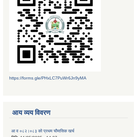
https://forms.gle/PHxLC7PuWr6Jn9yMA
आय व्यय विवरण
आ व ०८२।०८३ को प्रथम चौमासिक खर्च