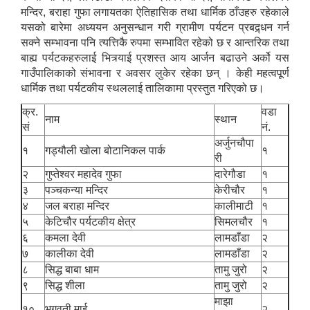
मन्दिर, बराहा गुफा लगायतका ऐतिहासिक तथा धार्मिक ठाँउहरु रहेकाले
यसको बारेमा अध्ययन अनुसन्धान गरी ग्रामीण पर्यटन प्रबद्र्धन गर्न
सक्ने सम्भावना पनि त्यत्तिकै रुपमा सम्भावित रहेको छ र आन्तरिक तथा
बाह्य पर्यटकहरुलाई भित्र्याई प्रशस्त आय आर्जन बढाउने अर्को यस
गाउँपालिकाको संभावना र अवसर लुकेर रहेका छन् । केही महत्वपूर्ण
धार्मिक तथा पर्यटकीय स्थललाई तालिकामा प्रस्तुत गरिएको छ।
क्र.
वडा
नाम
स्थान
सं
नं.
अर्जुनचौपा
१
गड्यौली खोला बोटानिकल पार्क
१
री
२
गुप्तेश्वर महादेव गुफा
दारेगौडा
१
३
पञ्चकन्या मन्दिर
केरीचौर
१
४
जल बराहा मन्दिर
कालीमाटी
१
५
केटिचौर पर्यटकीय क्षेत्र
सिमलचौर
१
६
कमला देवी
लामडाँडा
२
७
कालीका देवी
लामडाँडा
२
८
सिद्ध बाबा धाम
तामु जुरो
२
९
सिद्ध शीला
तामु जुरो
२
माझा
१०
भगवती माई
२