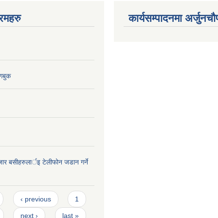
रमहरु
कार्यसम्पादनमा अर्जुनचौ
गबुक
जार बसीहरुलार्इ टेलीफोन जडान गर्ने
‹ previous
1
next ›
last »