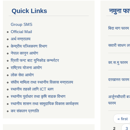
Quick Links
नमुना फा
Group SMS
बिदा माग फारम
Official Mail
अर्थ मन्त्रालय
सवारी साधन ल
केन्द्रीय पञ्जिकरण विभाग
नेपाल कानुन आयोग
प्रिती फन्ट बाट युनिकोड कन्भर्रटर
का.स.मु फारम
राष्ट्रिय योजना आयोग
लोक सेवा आयोग
दरखास्त फारम
संघीय मामिला तथा स्थानीय विकास मन्त्रालय
स्थानीय तहको लागि ICT ब्लग
स्थानीय पूर्वाधार तथा कृषि सडक विभाग
अर्जुनचौपारी ब
फारम
स्थानीय शासन तथा सामुदायिक विकास कार्यक्रम
कर स‌ंकलन प्रणालि
Pages
« first
2
3