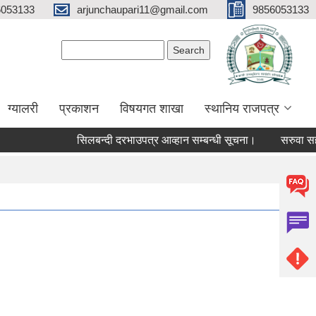
6053133
arjunchaupari11@gmail.com
9856053133
Search form
Search
ग्यालरी
प्रकाशन
विषयगत शाखा
स्थानिय राजपत्र
सिलबन्दी दरभाउपत्र आव्हान सम्बन्धी सूचना।
सरुवा सहमतिका