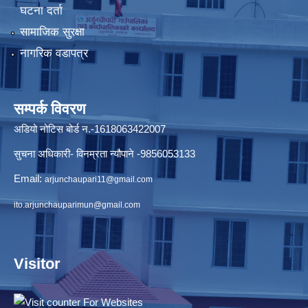
घटना दर्ता
सामाजिक सुरक्षा
नागरिक वडापत्र
सम्पर्क विवरण
अडियो नोटिस बोर्ड न.-1618063422007
सुचना अधिकारी- विनम्रता न्यौपाने -9856053133
Email:
arjunchaupari11@gmail.com
ito.arjunchauparimun@gmail.com
Visitor