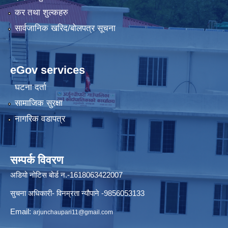
कर तथा शुल्कहरु
सार्वजानिक खरिद/बोलपत्र सूचना
eGov services
घटना दर्ता
सामाजिक सुरक्षा
नागरिक वडापत्र
सम्पर्क विवरण
अडियो नोटिस बोर्ड न.-1618063422007
सुचना अधिकारी- विनम्रता न्यौपाने -9856053133
Email:
arjunchaupari11@gmail.com