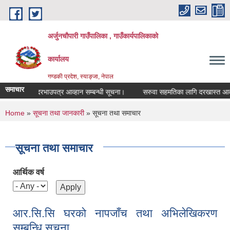
Skip to main content
अर्जुनचौपारी गाउँपालिका , गाउँकार्यपालिकाको
कार्यालय
गण्डकी प्रदेश, स्याङ्जा, नेपाल
समाचार
सिलबन्दी दरभाउपत्र आव्हान सम्बन्धी सूचना।
सरुवा सहमतिका लागि दरखास्त आव्हान सम
You are here
Home
»
सूचना तथा जानकारी
» सूचना तथा समाचार
सूचना तथा समाचार
आर्थिक वर्ष
आर.सि.सि घरको नापजाँच तथा अभिलेखिकरण
सम्बन्धि सूचना