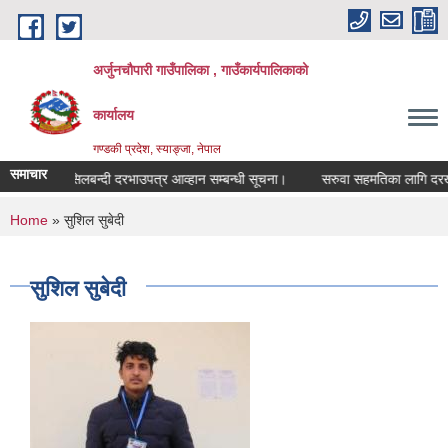
Skip to main content
अर्जुनचौपारी गाउँपालिका , गाउँकार्यपालिकाको
कार्यालय
गण्डकी प्रदेश, स्याङ्जा, नेपाल
समाचार
सिलबन्दी दरभाउपत्र आव्हान सम्बन्धी सूचना।
सरुवा सहमतिका लागि दरखास्त 
You are here
Home
» सुशिल सुबेदी
सुशिल सुबेदी