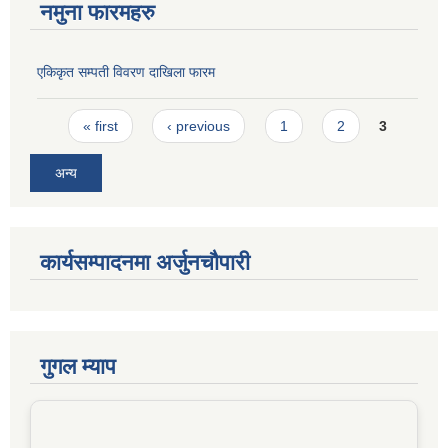
नमुना फारमहरु
एकिकृत सम्पती विवरण दाखिला फारम
Pages
« first
‹ previous
1
2
3
अन्य
कार्यसम्पादनमा अर्जुनचौपारी
गुगल म्याप