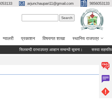
6053133
arjunchaupari11@gmail.com
9856053133
Search form
Search
ग्यालरी
प्रकाशन
विषयगत शाखा
स्थानिय राजपत्र
सिलबन्दी दरभाउपत्र आव्हान सम्बन्धी सूचना।
सरुवा सहमतिका लागि