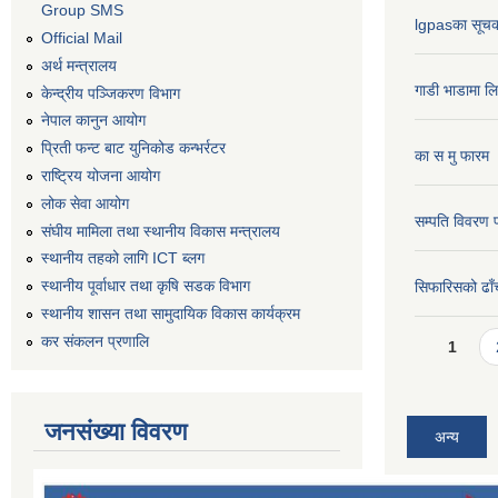
Group SMS
lgpasका सूच
Official Mail
अर्थ मन्त्रालय
गाडी भाडामा ल
केन्द्रीय पञ्जिकरण विभाग
नेपाल कानुन आयोग
प्रिती फन्ट बाट युनिकोड कन्भर्रटर
का स मु फारम
राष्ट्रिय योजना आयोग
लोक सेवा आयोग
सम्पति विवरण 
संघीय मामिला तथा स्थानीय विकास मन्त्रालय
स्थानीय तहको लागि ICT ब्लग
स्थानीय पूर्वाधार तथा कृषि सडक विभाग
सिफारिसको ढाँच
स्थानीय शासन तथा सामुदायिक विकास कार्यक्रम
Pages
कर स‌ंकलन प्रणालि
1
जनसंख्या विवरण
अन्य