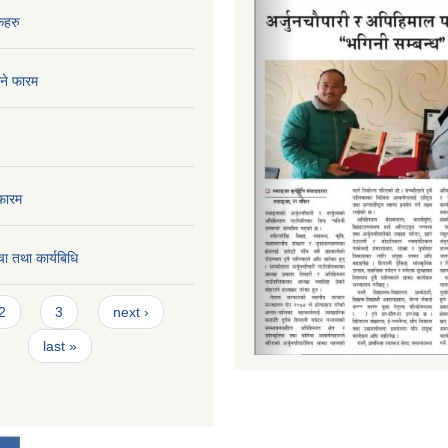
कहरु
िने फारम
फारम
ा तथा कार्यबिधि
2
3
next ›
last »