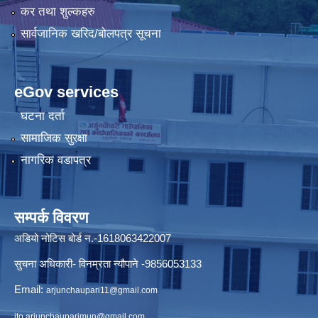
कर तथा शुल्कहरु
सार्वजानिक खरिद/बोलपत्र सूचना
eGov services
घटना दर्ता
सामाजिक सुरक्षा
नागरिक वडापत्र
सम्पर्क विवरण
अडियो नोटिस बोर्ड न.-1618063422007
सुचना अधिकारी- विनम्रता न्यौपाने -9856053133
Email:
arjunchaupari11@gmail.com
ito.arjunchauparimun@gmail.com