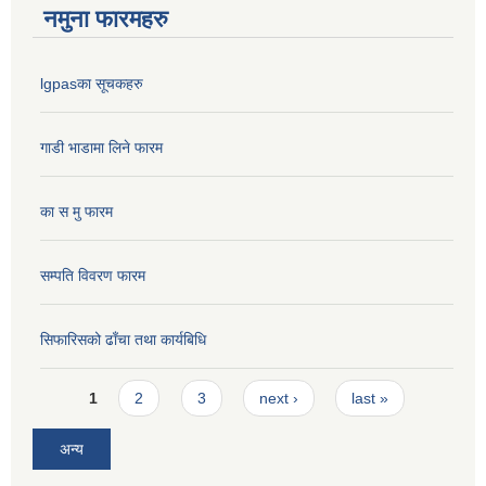
नमुना फारमहरु
lgpasका सूचकहरु
गाडी भाडामा लिने फारम
का स मु फारम
सम्पति विवरण फारम
सिफारिसको ढाँचा तथा कार्यबिधि
Pages
1
2
3
next ›
last »
अन्य