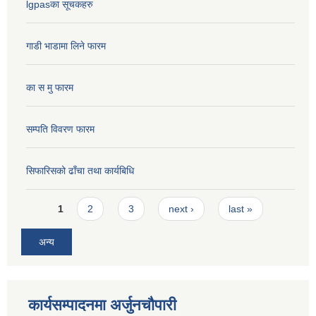
lgpasका सूचकहरु
गाडी भाडामा लिने फारम
का स मु फारम
सम्पति विवरण फारम
सिफारिसको ढाँचा तथा कार्यबिधि
Pages
1
2
3
next ›
last »
अन्य
कार्यसम्पादनमा अर्जुनचौपारी