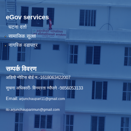
eGov services
घटना दर्ता
सामाजिक सुरक्षा
नागरिक वडापत्र
सम्पर्क विवरण
अडियो नोटिस बोर्ड न.-1618063422007
सुचना अधिकारी- विनम्रता न्यौपाने -9856053133
Email:
arjunchaupari11@gmail.com
ito.arjunchauparimun@gmail.com