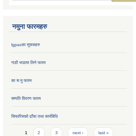
नमुना फारमहरु
lgpasका सूचकहरु
गाडी भाडामा लिने फारम
का स मु फारम
सम्पति विवरण फारम
सिफारिसको ढाँचा तथा कार्यबिधि
Pages
1
2
3
next ›
last »