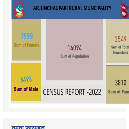
नमुना फारमहरु