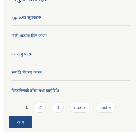
lgpasका सूचकहरु
गाडी भाडामा लिने फारम
का स मु फारम
सम्पति विवरण फारम
सिफारिसको ढाँचा तथा कार्यबिधि
Pages
1
2
3
next ›
last »
अन्य