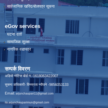
सार्वजानिक खरिद/बोलपत्र सूचना
eGov services
घटना दर्ता
सामाजिक सुरक्षा
नागरिक वडापत्र
सम्पर्क विवरण
अडियो नोटिस बोर्ड न.-1618063422007
सुचना अधिकारी- विनम्रता न्यौपाने -9856053133
Email:
arjunchaupari11@gmail.com
ito.arjunchauparimun@gmail.com