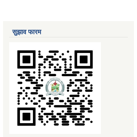
सुझाव फारम