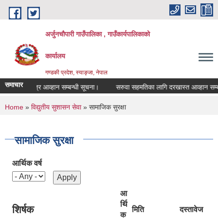
Skip to main content
अर्जुनचौपारी गाउँपालिका , गाउँकार्यपालिकाको
कार्यालय
गण्डकी प्रदेश, स्याङ्जा, नेपाल
समाचार
 दरभाउपत्र आव्हान सम्बन्धी सूचना।
सरुवा सहमतिका लागि दरखास्त आव्हान सम्बन्धमा
You are here
Home
»
विद्युतीय सुशासन सेवा
» सामाजिक सुरक्षा
सामाजिक सुरक्षा
आर्थिक वर्ष
आ
र्थि
शिर्षक
मिति
दस्तावेज
क