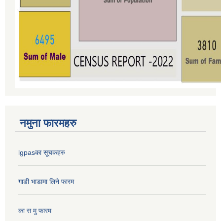
नमुना फारमहरु
lgpasका सूचकहरु
गाडी भाडामा लिने फारम
का स मु फारम