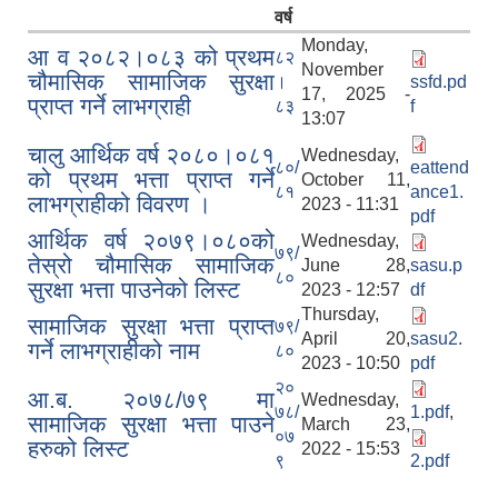
वर्ष
Monday,
आ व २०८२।०८३ को प्रथम
८२
November
चौमासिक सामाजिक सुरक्षा
।
ssfd.pd
17, 2025 -
प्राप्त गर्ने लाभग्राही
८३
f
13:07
चालु आर्थिक वर्ष २०८०।०८१
Wednesday,
८०/
eattend
को प्रथम भत्ता प्राप्त गर्ने
October 11,
८१
ance1.
लाभग्राहीको विवरण ।
2023 - 11:31
pdf
आर्थिक वर्ष २०७९।०८०को
Wednesday,
७९/
तेस्रो चौमासिक सामाजिक
June 28,
sasu.p
८०
सुरक्षा भत्ता पाउनेको लिस्ट
2023 - 12:57
df
Thursday,
सामाजिक सुरक्षा भत्ता प्राप्त
७९/
April 20,
sasu2.
गर्ने लाभग्राहीको नाम
८०
2023 - 10:50
pdf
२०
आ.ब. २०७८/७९ मा
Wednesday,
७८/
1.pdf
,
सामाजिक सुरक्षा भत्ता पाउने
March 23,
०७
हरुको लिस्ट
2022 - 15:53
९
2.pdf