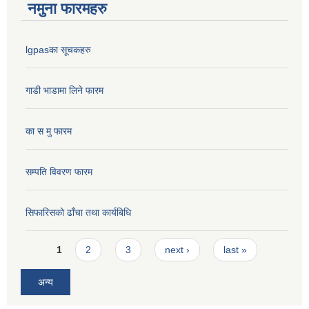
नमुना फारमहरु
lgpasका सूचकहरु
गाडी भाडामा लिने फारम
का स मु फारम
सम्पति विवरण फारम
सिफारिसको ढाँचा तथा कार्यबिधि
Pages
1
2
3
next ›
last »
अन्य