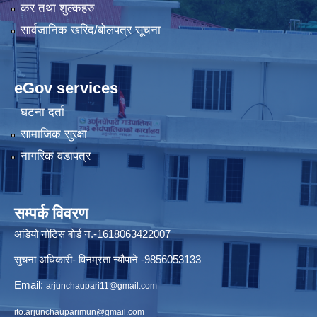
कर तथा शुल्कहरु
सार्वजानिक खरिद/बोलपत्र सूचना
eGov services
घटना दर्ता
सामाजिक सुरक्षा
नागरिक वडापत्र
सम्पर्क विवरण
अडियो नोटिस बोर्ड न.-1618063422007
सुचना अधिकारी- विनम्रता न्यौपाने -9856053133
Email:
arjunchaupari11@gmail.com
ito.arjunchauparimun@gmail.com