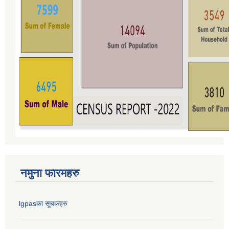
नमुना फारमहरु
lgpasका सूचकहरु