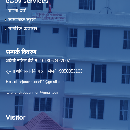
eGov services
घटना दर्ता
सामाजिक सुरक्षा
नागरिक वडापत्र
सम्पर्क विवरण
अडियो नोटिस बोर्ड न.-1618063422007
सुचना अधिकारी- विनम्रता न्यौपाने -9856053133
Email:
arjunchaupari11@gmail.com
ito.arjunchauparimun@gmail.com
Visitor