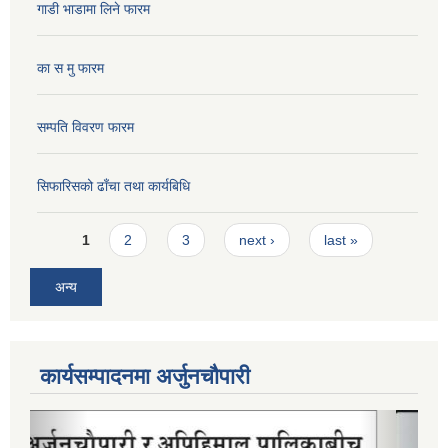
गाडी भाडामा लिने फारम
का स मु फारम
सम्पति विवरण फारम
सिफारिसको ढाँचा तथा कार्यबिधि
Pages
1
2
3
next ›
last »
अन्य
कार्यसम्पादनमा अर्जुनचौपारी